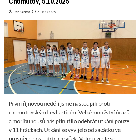
Chomutov, 5.10.2025
Jan Ornst
5. 10. 2025
První říjnovou neděli jsme nastoupili proti
chomutovským Levharticím. Velké množství úrazů
a moribundusů nás přinutilo odehrát utkání pouze
v 11 hráčkách. Utkání se vyvíjelo od začátku ve
prospěch hostujících hráček. Velmi rychle se