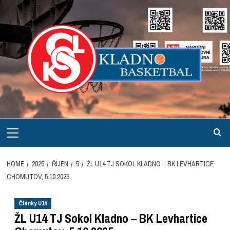
Skip
to
content
Primary
Menu
HOME
2025
ŘÍJEN
5
ŽL U14 TJ SOKOL KLADNO – BK LEVHARTICE
CHOMUTOV, 5.10.2025
Články U14
ŽL U14 TJ Sokol Kladno – BK Levhartice