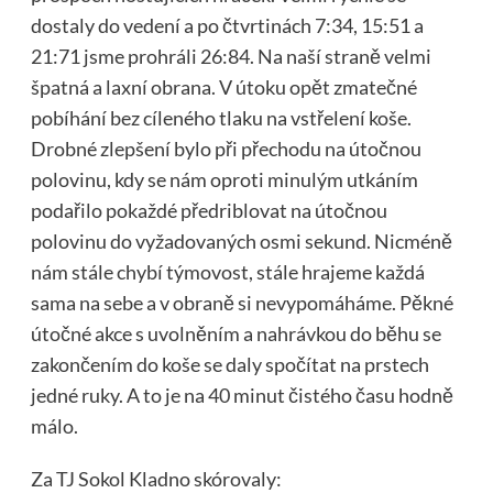
dostaly do vedení a po čtvrtinách 7:34, 15:51 a
21:71 jsme prohráli 26:84. Na naší straně velmi
špatná a laxní obrana. V útoku opět zmatečné
pobíhání bez cíleného tlaku na vstřelení koše.
Drobné zlepšení bylo při přechodu na útočnou
polovinu, kdy se nám oproti minulým utkáním
podařilo pokaždé předriblovat na útočnou
polovinu do vyžadovaných osmi sekund. Nicméně
nám stále chybí týmovost, stále hrajeme každá
sama na sebe a v obraně si nevypomáháme. Pěkné
útočné akce s uvolněním a nahrávkou do běhu se
zakončením do koše se daly spočítat na prstech
jedné ruky. A to je na 40 minut čistého času hodně
málo.
Za TJ Sokol Kladno skórovaly: