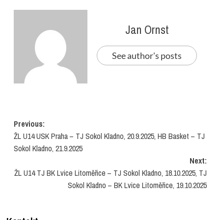
Jan Ornst
See author's posts
Post
Previous:
ŽL U14 USK Praha – TJ Sokol Kladno, 20.9.2025, HB Basket – TJ
navigation
Sokol Kladno, 21.9.2025
Next:
ŽL U14 TJ BK Lvice Litoměřice – TJ Sokol Kladno, 18.10.2025, TJ
Sokol Kladno – BK Lvice Litoměřice, 19.10.2025